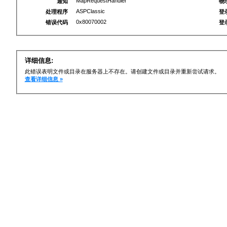
MapRequestHandler
通知
物
ASPClassic
处理程序
登
0x80070002
错误代码
登
详细信息:
此错误表明文件或目录在服务器上不存在。请创建文件或目录并重新尝试请求。
查看详细信息 »