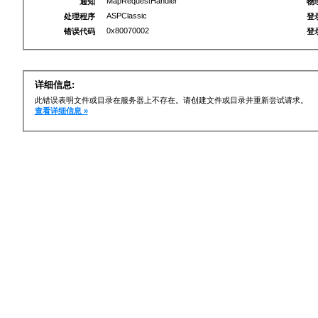
MapRequestHandler
通知
物
ASPClassic
处理程序
登
0x80070002
错误代码
登
详细信息:
此错误表明文件或目录在服务器上不存在。请创建文件或目录并重新尝试请求。
查看详细信息 »