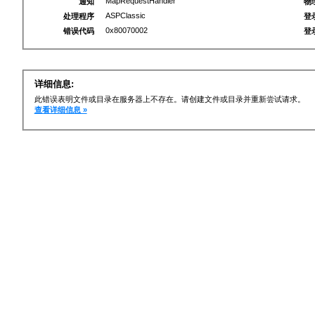
MapRequestHandler
通知
物
ASPClassic
处理程序
登
0x80070002
错误代码
登
详细信息:
此错误表明文件或目录在服务器上不存在。请创建文件或目录并重新尝试请求。
查看详细信息 »