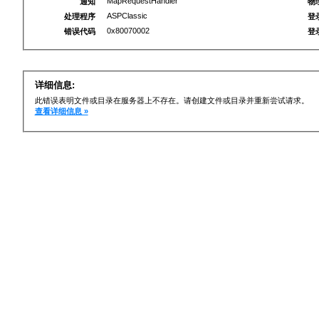
MapRequestHandler
通知
物
ASPClassic
处理程序
登
0x80070002
错误代码
登
详细信息:
此错误表明文件或目录在服务器上不存在。请创建文件或目录并重新尝试请求。
查看详细信息 »