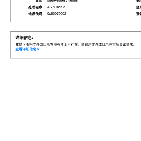
MapRequestHandler
通知
物
ASPClassic
处理程序
登
0x80070002
错误代码
登
详细信息:
此错误表明文件或目录在服务器上不存在。请创建文件或目录并重新尝试请求。
查看详细信息 »