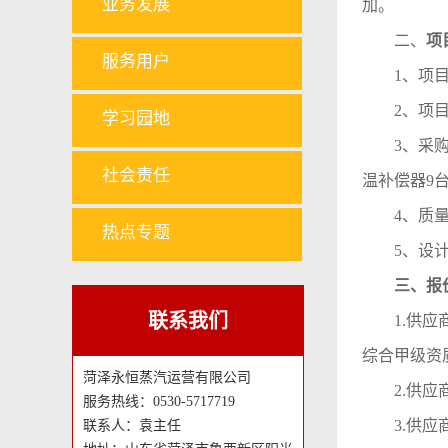
业务发展
加。
二、
项
服务用户
1、项
2、项目
学习园地
3
、
采
社会责任
温补偿器9
4、质
热点专题
5
、
设
三、报
联系我们
1.供
综合甲级资
菏泽永恒蒸汽运营有限公司
2.供
服务热线：0530-5717719
3.供应
联系人：袁主任