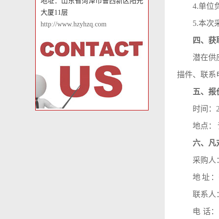
地址：山东省菏泽市鲁西新区阳光
4.单
大厦11层
5.本
http://www.hzyhzq.com
四、获
潜在供
描件、联系
五、报
时间：
地点：
六、
凡
采购人
地
址
：
联系人
电
话：