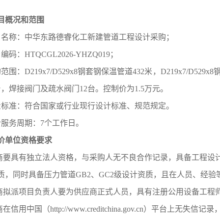
目概况和范围
目名称：中华东路德睿化工新建管道工程设计采购；
编码：HTQCGL2026-YHZQ019；
购
范围：
D219x7/D529x8钢套钢保温管道432米，D219x7/D529
台，焊接阀门及疏水阀门12台。
控制价为
1.5万元
。
量标准：符合国家或行业现行设计标准、规范规定。
计服务周
期
：
7个工作日
。
价单位资格要求
应商要具有独立法人资格，与采购人无不良合作记录，具备工程设
质，同时具备压力管道GB2、GC2级设计资质，且在人员、经
应商拟派项目负责人要为供应商正式人员，具有注册公用设备工程
商在信用中国（http://www.creditchina.gov.cn）平台