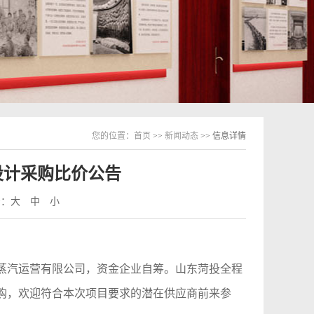
您的位置：
首页
>>
新闻动态
>> 信息详情
设计采购比价公告
号：
大
中
小
蒸汽运营有限公司，
资金企业自筹。
山东菏投全程
购，
欢迎符合本次项目要求的潜在
供应商
前来参