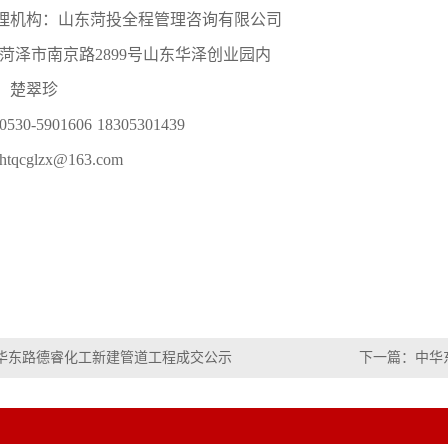
理机构：
山东菏投全程管理咨询有限公司
菏泽市南京路
2899号山东华泽创业园内
：
楚翠珍
0530-5901606 18305301439
htqcglzx@163.com
华东路德睿化工新建管道工程成交公示
下一篇：
中华