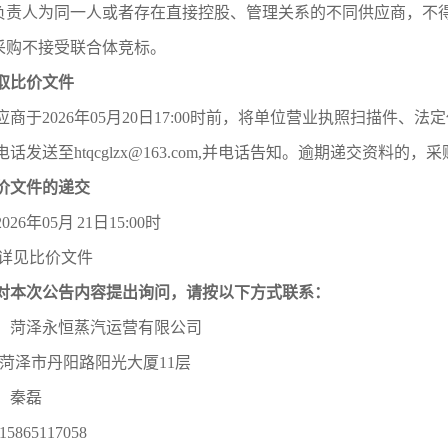
位负责人为同一人或者存在直接控股、管理关系的不同供应商，不
次采购不接受联合体竞标。
取比价文件
应商于
2026年05月20
日
17:00
时前，将单位营业执照扫描件、法定
电话发送至
htqcglzx@163.com,并电话告知。逾期递交资料的
价文件的递交
202
6
年
05月
21
日
15:00时
详见比价文件
对本次公告内容提出询问，请按以下方式联系：
：
菏泽永恒蒸汽运营有限公司
菏泽市丹阳路阳光大厦
11层
：
秦磊
15865117058