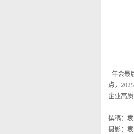
年会最后
点，
20
企业高质
撰稿：袁
摄影：袁