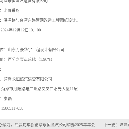
菏泽永恒蒸汽运营有限公司
：比价采购
：洪泽路与台湾东路管网改造工程图纸设计。
;2024年12月12日10：00
位：山东万豪华宇工程设计有限公司
价：百分之壹点玖陆（1.96%）
：
：菏泽永恒蒸汽运营有限公司
：菏泽市丹阳路与广州路交叉口阳光大厦
11层
：秦磊
：
15865117058
心聚力，共赢蛇年新篇章永恒蒸汽公司举办2025年年会
下一篇：
洪泽