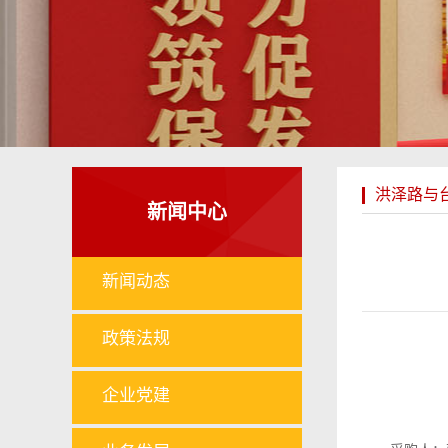
洪泽路与
新闻中心
新闻动态
政策法规
企业党建