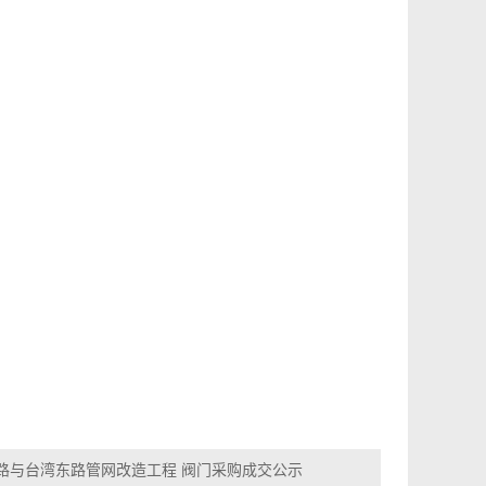
路与台湾东路管网改造工程 阀门采购成交公示