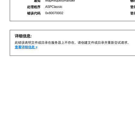
MapRequestHandler
通知
物
ASPClassic
处理程序
登
0x80070002
错误代码
登
详细信息:
此错误表明文件或目录在服务器上不存在。请创建文件或目录并重新尝试请求。
查看详细信息 »