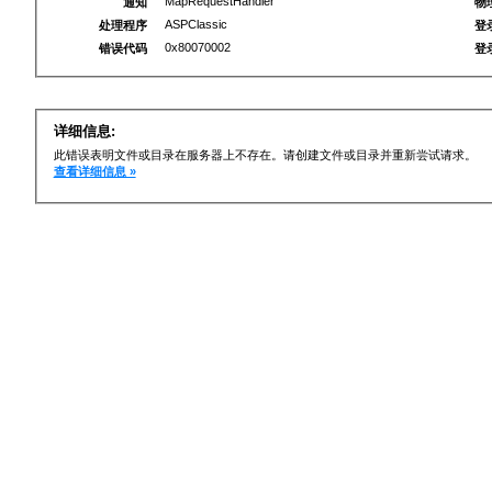
MapRequestHandler
通知
物
ASPClassic
处理程序
登
0x80070002
错误代码
登
详细信息:
此错误表明文件或目录在服务器上不存在。请创建文件或目录并重新尝试请求。
查看详细信息 »