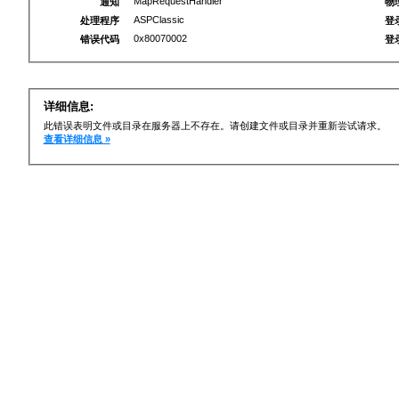
MapRequestHandler
通知
物
ASPClassic
处理程序
登
0x80070002
错误代码
登
详细信息:
此错误表明文件或目录在服务器上不存在。请创建文件或目录并重新尝试请求。
查看详细信息 »