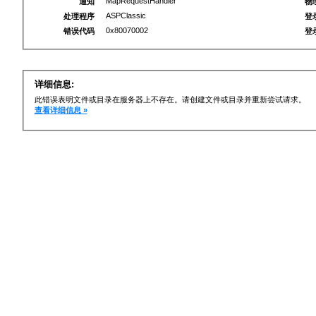
MapRequestHandler
通知
物
ASPClassic
处理程序
登
0x80070002
错误代码
登
详细信息:
此错误表明文件或目录在服务器上不存在。请创建文件或目录并重新尝试请求。
查看详细信息 »