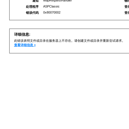
MapRequestHandler
通知
物
ASPClassic
处理程序
登
0x80070002
错误代码
登
详细信息:
此错误表明文件或目录在服务器上不存在。请创建文件或目录并重新尝试请求。
查看详细信息 »