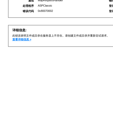
MapRequestHandler
通知
物
ASPClassic
处理程序
登
0x80070002
错误代码
登
详细信息:
此错误表明文件或目录在服务器上不存在。请创建文件或目录并重新尝试请求。
查看详细信息 »