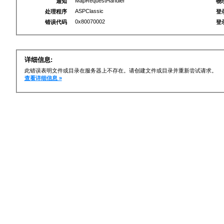
MapRequestHandler
通知
物
ASPClassic
处理程序
登
0x80070002
错误代码
登
详细信息:
此错误表明文件或目录在服务器上不存在。请创建文件或目录并重新尝试请求。
查看详细信息 »