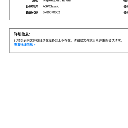
MapRequestHandler
通知
物
ASPClassic
处理程序
登
0x80070002
错误代码
登
详细信息:
此错误表明文件或目录在服务器上不存在。请创建文件或目录并重新尝试请求。
查看详细信息 »