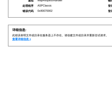
MapRequestHandler
通知
物
ASPClassic
处理程序
登
0x80070002
错误代码
登
详细信息:
此错误表明文件或目录在服务器上不存在。请创建文件或目录并重新尝试请求。
查看详细信息 »