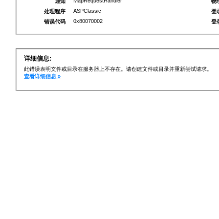
MapRequestHandler
通知
物
ASPClassic
处理程序
登
0x80070002
错误代码
登
详细信息:
此错误表明文件或目录在服务器上不存在。请创建文件或目录并重新尝试请求。
查看详细信息 »