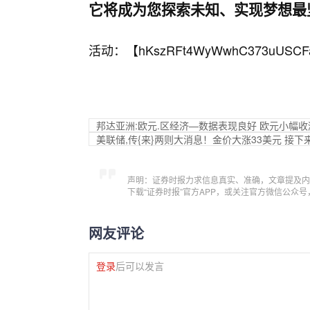
它将成为您探索未知、实现梦想最
活动：【
hKszRFt4WyWwhC373uUSCF
邦达亚洲:欧元.区经济—数据表现良好 欧元小幅收
美联储,传{来}两则大消息！金价大涨33美元 接
声明：证券时报力求信息真实、准确，文章提及内
下载“证券时报”官方APP，或关注官方微信公众
网友评论
登录
后可以发言