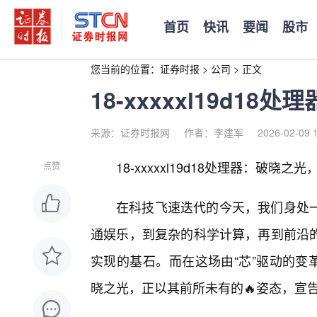
首页
快讯
要闻
股市
您当前的位置：
证券时报
>
公司
>
正文
18-xxxxxl19d1
来源：证券时报网
作者：李建军
2026-02-09 
18-xxxxxl19d18处理器：破晓
点赞
在科技飞速迭代的今天，我们身处一
通娱乐，到复杂的科学计算，再到前沿
实现的基石。而在这场由“芯”驱动的变革浪潮
晓之光，正以其前所未有的🔥姿态，宣