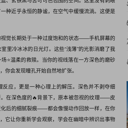
夜蓝、玄铁黑与苦可可色包围的空间。这里没有刺眼
有一种近乎永恒的静谧，在空气中缓慢流淌。这便是
的视觉长期处于一种过度饱和的状态——手机屏幕的
室里冷冰冰的日光灯。这些“浅薄”的光影消磨了我
一场⭐温柔的救赎。当你的视线落在一方深色的磨砂
，你会发现瞳孔开始自然地扩张。
理反应，更是一种心理上的解压。深色并不剥夺细
。在深色度的🔥背景下，原本被忽视的纹理——皮
炭化后的细腻裂痕——都会像慢动作回放一样，在你
”，它让你重新学会观察，学会在幽暗中辨识出事物