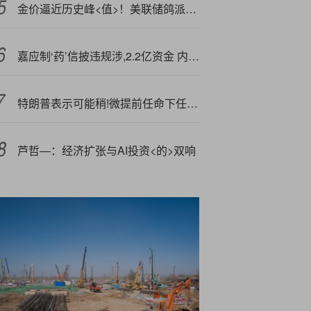
金价逼近历史峰<值>！美联储鸽派立场+地缘政治紧张连推涨势
嘉应制‘药’信披违规涉,2.2亿资金 内控和业绩存风险
特朗普表示可能稍!微提前任命下任美联储主席，人选缩小到三四位
芦哲—：经济扩张与AI投资<的>双响