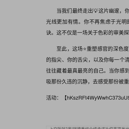
当我们最终走出💡这片幽邃，
光线更加有情。你不再焦虑于光明
诀。这不仅是一场关于色彩的审美探
至此，这场⭐重塑感官的深色
的指尖、你的舌尖，以及你每一个
往往藏着最真最亮的自己。当你感
吸那份久违的沉静，去感受那份被重
活动：【
hKszRFt4WyWwhC373uU
上交所就?奥!瑞德重组业绩承诺补偿事项发