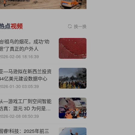
热点
视频
换一换
始!祖鸟的烟花，成功“劝
退”了真正的户外人
2026-02-06 18:16:39
亚—马逊拟在新西兰投资
44亿美元建设数据中心
2026-01-30 03:05:39
从—游戏工厂到空间智能
仿真：混元 3D 为何是腾
讯 AI 的“侧翼突围”
2026-02-08 08:50:39
国睿!科技：2025年前三