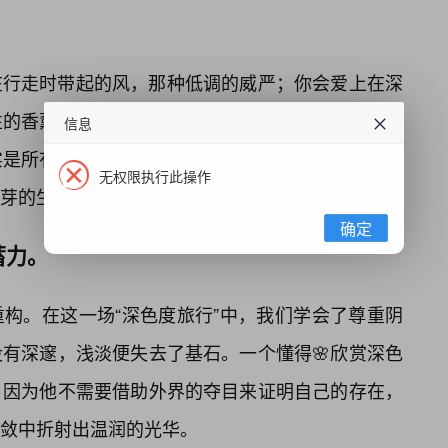
在行走时带起的风，那种低调的威严；你会爱上在深
性的香薰蜡烛，看那一点微光如何在深色的室内勾勒
信息
实是所有色彩的容器。在深夜的黑色里，孕育着黎明
无权限执行此操作
芽的生机。
确定
蓄力。
构。在这一场“深色度旅行”中，我们学会了尊重阴
有深邃，浅淡便失去了基石。一个懂得🌸欣赏深色
，因为他不需要借助外界的夺目来证明自己的存在，
敛中折射出温润的光华。