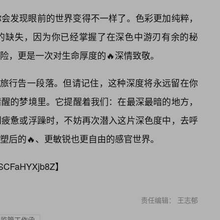
你会发现眼前的世界变得不一样了。色彩更加纯粹，
的缺失，因为你已经掌握了在深色中游刃有余的秘
险，更是一次对生命厚度的🔥深情致敬。
度旅行告一段落。但请记住，这种深度将永远留在你
清醒的梦境里。它提醒着我们：在最深最暗的地方，
到疲惫或浮躁时，不妨再次潜入这片深色度中，去呼
塑后的🔥、更敏锐也更自由的感官世界。
SCFaHYXjb8Z
】
责任编辑： 王志郁
出监管工作函