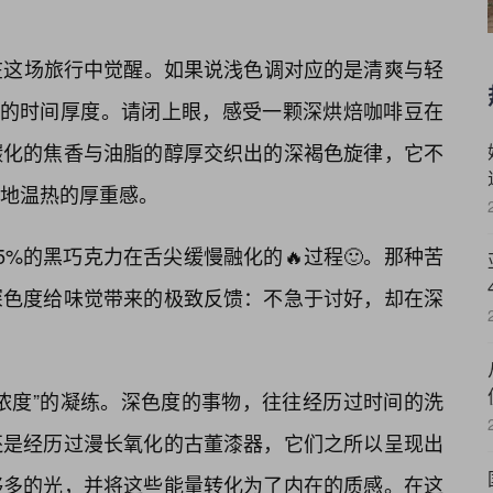
在这场旅行中觉醒。如果说浅色调对应的是清爽与轻
后的时间厚度。请闭上眼，感受一颗深烘焙咖啡豆在
碳化的焦香与油脂的醇厚交织出的深褐色旋律，它不
地温热的厚重感。
%的黑巧克力在舌尖缓慢融化的🔥过程🙂。那种苦
深色度给味觉带来的极致反馈：不急于讨好，却在深
浓度”的凝练。深色度的事物，往往经历过时间的洗
还是经历过漫长氧化的古董漆器，它们之所以呈现出
够多的光，并将这些能量转化为了内在的质感。在这