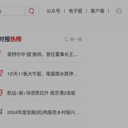
公众号
电子报
客户端
时报
热榜
换一换
英特尔中‘国’换帅，首任董事长王锐本月退休
12!天11板大牛股，尾盘跳水跌停！但这些板块已率先反包
航运<板>块逆势拉升 南京港2连板
2024年度金融{机}构服务乡村振兴监管考核评估公布：邮储银行获评“一般档”