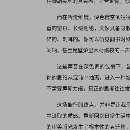
种脚踏实地的真实感，它告诉你，你
而在听觉维度，深色度空间往
重的窗帘、长绒地毯，天然具备吸
碎的、刺耳的。你可以听见翻书时
闷响，甚至是壁炉里木材爆裂的一声
这些声音在深色调的包裹下，显
你的思维从混沌中抽离，进入一种准
不需要声嘶力竭，真正的思考往往发
这场旅行的终点，并非是让我们
中汲取的质感，重新回到日常生活
的审美眼光发生了根本性的🔥迁移